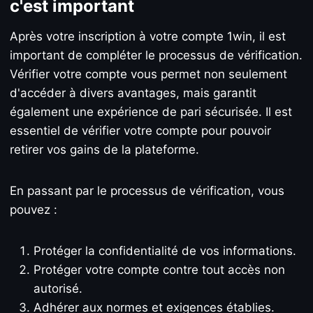
c'est important
Après votre inscription à votre compte 1win, il est
important de compléter le processus de vérification.
Vérifier votre compte vous permet non seulement
d'accéder à divers avantages, mais garantit
également une expérience de pari sécurisée. Il est
essentiel de vérifier votre compte pour pouvoir
retirer vos gains de la plateforme.
En passant par le processus de vérification, vous
pouvez :
Protéger la confidentialité de vos informations.
Protéger votre compte contre tout accès non
autorisé.
Adhérer aux normes et exigences établies.