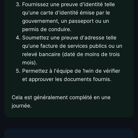
Fournissez une preuve d'identité telle
qu'une carte d'identité émise par le
gouvernement, un passeport ou un
permis de conduire.
Soumettez une preuve d'adresse telle
qu'une facture de services publics ou un
relevé bancaire (daté de moins de trois
mois).
Permettez à l'équipe de 1win de vérifier
et approuver les documents fournis.
Cela est généralement complété en une
journée.