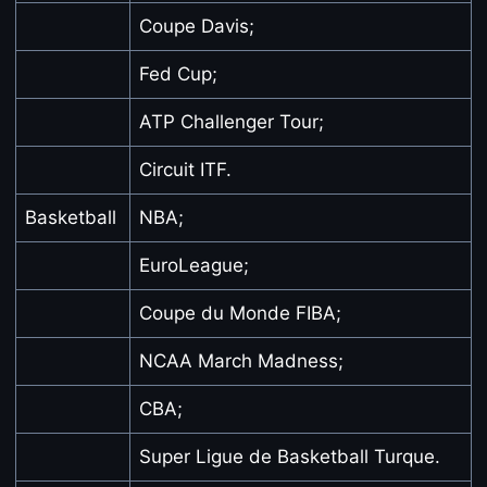
Coupe Davis;
Fed Cup;
ATP Challenger Tour;
Circuit ITF.
Basketball
NBA;
EuroLeague;
Coupe du Monde FIBA;
NCAA March Madness;
CBA;
Super Ligue de Basketball Turque.