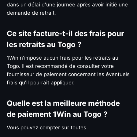
dans un délai d'une journée après avoir initié une
demande de retrait.
Ce site facture-t-il des frais pour
les retraits au Togo ?
1Win n'impose aucun frais pour les retraits au
Togo. Il est recommandé de consulter votre
fournisseur de paiement concernant les éventuels
frais qu'il pourrait appliquer.
Quelle est la meilleure méthode
de paiement 1Win au Togo ?
Vous pouvez compter sur toutes