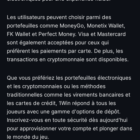
Les utilisateurs peuvent choisir parmi des
portefeuilles comme MoneyGo, Monetix Wallet,
FK Wallet et Perfect Money. Visa et Mastercard
sont également acceptées pour ceux qui
préfèrent les paiements par carte. De plus, les
transactions en cryptomonnaie sont disponibles.
Que vous préfériez les portefeuilles électroniques
et les cryptomonnaies ou les méthodes
traditionnelles comme les virements bancaires et
les cartes de crédit, 1Win répond à tous les
joueurs avec une gamme d'options de dépôt.
Inscrivez-vous en toute sécurité dès aujourd'hui
pour approvisionner votre compte et plonger dans
le monde du jeu.