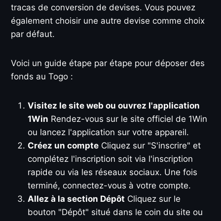
tracas de conversion de devises. Vous pouvez
également choisir une autre devise comme choix
par défaut.
Voici un guide étape par étape pour déposer des
fonds au Togo :
Visitez le site web ou ouvrez l'application
1Win
Rendez-vous sur le site officiel de 1Win
ou lancez l'application sur votre appareil.
Créez un compte
Cliquez sur "S'inscrire" et
complétez l'inscription soit via l'inscription
rapide ou via les réseaux sociaux. Une fois
terminé, connectez-vous à votre compte.
Allez à la section Dépôt
Cliquez sur le
bouton "Dépôt" situé dans le coin du site ou