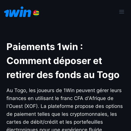
Skip
to
content
Paiements 1win :
Comment déposer et
retirer des fonds au Togo
Au Togo, les joueurs de 1Win peuvent gérer leurs
finances en utilisant le franc CFA d'Afrique de
l'Ouest (XOF). La plateforme propose des options
de paiement telles que les cryptomonnaies, les
cartes de débit/crédit et les portefeuilles
électroniques pour une expérience fluide.