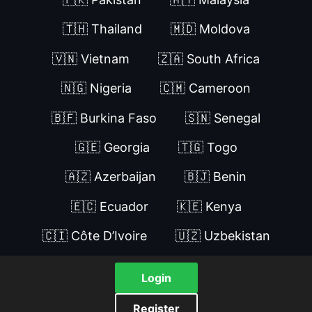
🇹🇭 Thailand
🇲🇩 Moldova
🇻🇳 Vietnam
🇿🇦 South Africa
🇳🇬 Nigeria
🇨🇲 Cameroon
🇧🇫 Burkina Faso
🇸🇳 Senegal
🇬🇪 Georgia
🇹🇬 Togo
🇦🇿 Azerbaijan
🇧🇯 Benin
🇪🇨 Ecuador
🇰🇪 Kenya
🇨🇮 Côte D’Ivoire
🇺🇿 Uzbekistan
🇺🇬 Uganda
🇨🇱 Chile
Login
🇦🇷 Argentina
🇮🇳 India
Register