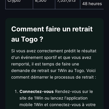
Crypto
8,500
7,557,613
G
48 heures
Comment faire un retrait
au Togo ?
Si vous avez correctement prédit le résultat
d'un événement sportif et que vous avez
remporté, il est temps de faire une
demande de retrait sur 1Win au Togo. Voici
comment démarrer le processus de retrait :
Connectez-vous
Rendez-vous sur le
site de 1Win ou lancez l'application
mobile 1Win et connectez-vous à votre